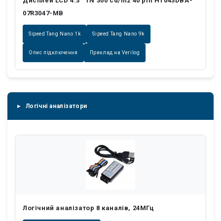
Дисплей LCD 4.3'' TN 300 cd/m2 40 pin HT043DBA-
07R3047-MB
Sipeed Tang Nano 1k
Sipeed Tang Nano 9k
Опис підключення
Приклад на Verilog
Логічні аналізатори
Логічний аналізатор 8 каналів, 24МГц