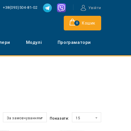
+38(093)504-81-02
Увійти
Кошик
0
лери
Модулі
Програматори
За замовчуванням
Показати:
15