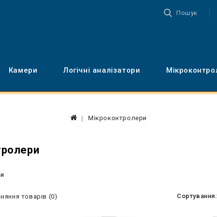
Пошук
Камери
Логічні аналізатори
Мікроконтро
Мікроконтролери
тролери
ри
Сортування:
няння товарів (0)