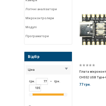
Камери
Логічні аналізатори
Мікроконтролери
Модулі
Програматори
Відбір
Ціна
Плата мікрокон
CH552 USB Type-
грн.
–
грн.
77 грн.