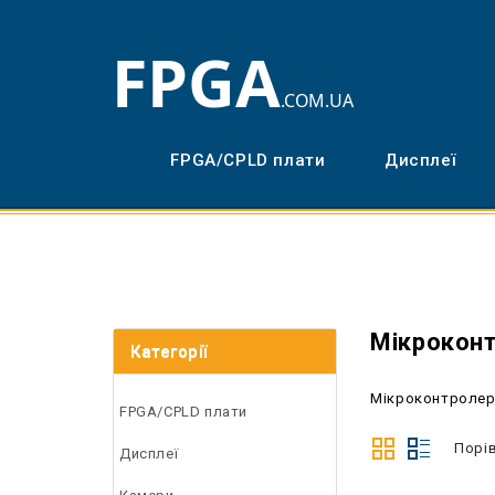
FPGA/CPLD плати
Дисплеї
Мікрокон
Категорії
Мікроконтроле
FPGA/CPLD плати
Порів
Дисплеї