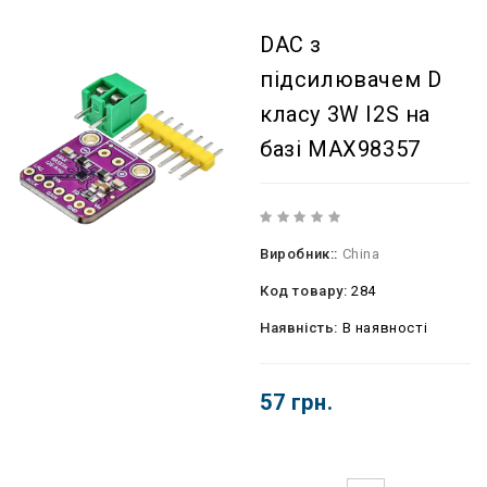
DAC з
підсилювачем D
класу 3W I2S на
базі MAX98357
Виробник::
China
Код товару:
284
Наявність:
В наявності
57 грн.